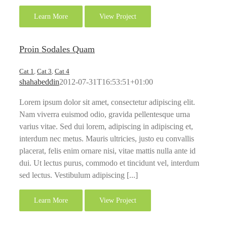
Learn More
View Project
Proin Sodales Quam
Cat 1
,
Cat 3
,
Cat 4
shahabeddin
2012-07-31T16:53:51+01:00
Lorem ipsum dolor sit amet, consectetur adipiscing elit.
Nam viverra euismod odio, gravida pellentesque urna
varius vitae. Sed dui lorem, adipiscing in adipiscing et,
interdum nec metus. Mauris ultricies, justo eu convallis
placerat, felis enim ornare nisi, vitae mattis nulla ante id
dui. Ut lectus purus, commodo et tincidunt vel, interdum
sed lectus. Vestibulum adipiscing [...]
Learn More
View Project