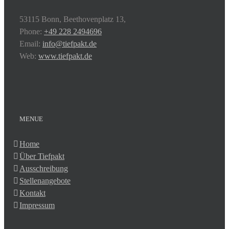
53115 Bonn, Beethovenplatz 13,
Phone:
+49 228 2494696
Email:
info@tiefpakt.de
Web:
www.tiefpakt.de
MENUE
Home
Über Tiefpakt
Ausschreibung
Stellenangebote
Kontakt
Impressum