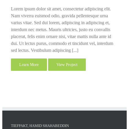
Lorem ipsum dolor sit amet, consectetur adipiscing elit.
Nam viverra euismod odio, gravida pellentesque urna
varius vitae. Sed dui lorem, adipiscing in adipiscing et,
interdum nec metus. Mauris ultricies, justo eu convallis
placerat, felis enim ornare nisi, vitae mattis nulla ante id
dui. Ut lectus purus, commodo et tincidunt vel, interdum
sed lectus. Vestibulum adipiscing [...]
Learn More
View Project
TIEFPAKT, HAMID SHAHABEDDIN