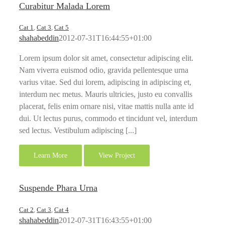
Curabitur Malada Lorem
Cat 1
,
Cat 3
,
Cat 5
shahabeddin
2012-07-31T16:44:55+01:00
Lorem ipsum dolor sit amet, consectetur adipiscing elit.
Nam viverra euismod odio, gravida pellentesque urna
varius vitae. Sed dui lorem, adipiscing in adipiscing et,
interdum nec metus. Mauris ultricies, justo eu convallis
placerat, felis enim ornare nisi, vitae mattis nulla ante id
dui. Ut lectus purus, commodo et tincidunt vel, interdum
sed lectus. Vestibulum adipiscing [...]
Learn More
View Project
Suspende Phara Urna
Cat 2
,
Cat 3
,
Cat 4
shahabeddin
2012-07-31T16:43:55+01:00